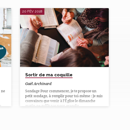
20 FÉV 2018
Sortir de ma coquille
Gaël Archinard
l ne
Sondage Pour commencer, je te propose un
petit sondage, à remplir pour toi-même : Je suis
convaincu que venir à l’Église le dimanche
s
matin ne suffit pas pour grandir
spirituellement. □ Oui □ Non J’ai identifié dans
l’Église quelques frères ou sœurs à qui je peux
tout dire □ Oui □ Non Je sais que je peux
vret
compter sur la prière et le soutien de quelques-