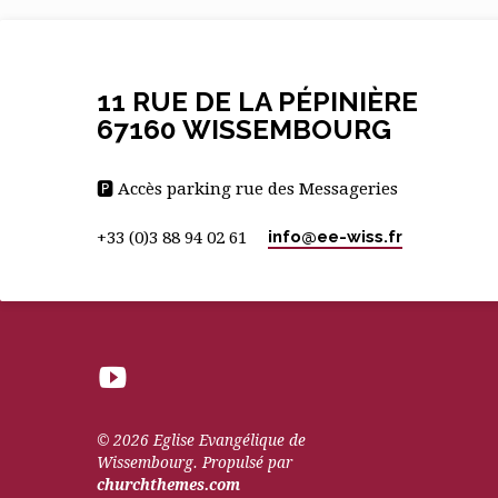
d’exploration ici ⬇⬇⬇⬇ Télécharger le livre
sur Drive en cliquant ici.
11 RUE DE LA PÉPINIÈRE
67160 WISSEMBOURG
🅿 Accès parking rue des Messageries
info​@ee-wiss.fr
+33 (0)3 88 94 02 61
© 2026 Eglise Evangélique de
Wissembourg. Propulsé par
churchthemes.com