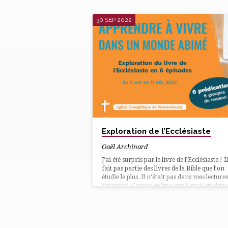
30 SEP 2022
MESSAGES
TAGUÉS
'PETITS
GROUPES'
Exploration de l’Ecclésiaste
Gaël Archinard
J’ai été surpris par le livre de l’Ecclésiaste ! I
fait pas partie des livres de la Bible que l’on
étudie le plus. Il n’était pas dans mes lectures
favorites ; j’avoue même que j’avais quelque
préjugés négatifs… Cependant, j’ai pris
beaucoup de plaisir à cette exploration et
j’espère de tout cœur qu’il en sera de même
pour vous ! Gaël Archinard ⬇⬇⬇⬇ Lire le li