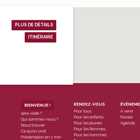
t
uns dans l’Église □ Oui □ Non Dans un petit
groupe, je suis soutenu spirituellement, et je
peux soutenir les autres. □ Oui…
PLUS DE DÉTAILS
ITINÉRAIRE
RENDEZ-VOUS
ÉVÈNEM
BIENVENUE !
Pour tous
À venir
1ère visite ?
Pour les enfants
Passés
Qui sommes-nous ?
Pour les jeunes
Agenda
Nous trouver
Pour les femmes
Ce qu’on croit
Pour les hommes
Présentation en 2 min