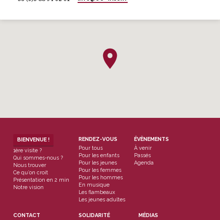
RENDEZ-VOUS
ÉVÈNEMENTS
BIENVENUE !
Pour tous
À venir
1ère visite ?
Pour les enfants
Passés
Qui sommes-nous ?
Pour les jeunes
Agenda
Nous trouver
Pour les femmes
Ce qu’on croit
Pour les hommes
Présentation en 2 min
En musique
Notre vision
Les flambeaux
Les jeunes adultes
CONTACT
SOLIDARITÉ
MÉDIAS