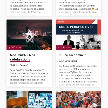
sommes dans notre nouvelle salle
l’entente évangélique de
de culte. Nous en sommes très
Wissembourg-Soultz ont vécu un
heureux ! Nous avons de la place
culte en commun… à distance
On
pour vous accueillir ! Voici une
était quand même heureux de vivre
galerie photo de nos locaux…
ensemble les moments forts de
cette semaine universelle de
prières…
15 DÉC 2020
2 JUIN 2020
Noël 2020 – Nos
Culte en commun
célébrations
Gaël Archinard
Gaël Archinard
Le 31 mai 2020, jour de la Pentecôte,
nous avons célébré un culte avec
Culte festif de Noël Dimanche 20
toutes les Eglises de notre union
décembre à 10h >> C’est la fête parce
« Perspectives ». Quelle joie !!!
que Dieu nous visite ! Programme
Louange avec Arnaud Schrodi et
en direct adapté aux petits et aux
l’Eglise de la Krutenau à Strasbourg
grands. Chants de Noël, chorale
Enseignement pour les enfants :
confinée, scénettes,
« La Pentecôte : don de l’Esprit de
encouragement, … La crise
vérité » Prédication par Daniel
sanitaire n’entame pas notre joie de
Liechti : « Pentecôte, la naissance de
la venue de Jésus ! Pour rejoindre le
l’Église missionnelle » Prière avec
direct, cliquez sur ce lien.Ou
sainte Cène Accueil des nouveaux
directement sur l’application zoom
pasteurs dans l’union
avec le code réunion 756 070 565Code
Remerciement des pasteurs
secret de la réunion = 67 Veillée de