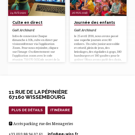
retraités
Noël Jeudi 24 décembre à…
24 AVR 2020
26 MAI 2018
Culte en direct
Journée des enfants
Gaël Archinard
Gaël Archinard
Infos de connexion Chaque
le 25 avril 2018, nous avons passé
dimanche à 10h, culte en direct par
une superbe journée avec 80
visioconférence via l’application
enfants. Un culte junior accessible
Zoom. Pour nous rejoindre, cliquez
et créatif, plein de jeux, des
sur l’image :Ou directement sur
bricolages, des rigolades à gogo, 180
l’application zoom avec le code
hamburgers et 180 gaufres pour le
réunion 756 070 565Code secret de la
goûter ! Nous avons parlé des choix,
réunion = 67 Le programme La
et surtout du grand choix : choisir
célébration du dimanche matin est
Dieu et la vie. A la fin du culte, la
le temps fort de la vie de notre
moitié des enfants environ ont levé
Église. C’est un moment dynamique
la main pour choisir Dieu et l’inviter
et vivifiant. TESTEZ ET VOYEZ !
dans leur vie ! Youhouhou !
Nous célébrons l’amour de Dieu, sa
présence et la vie qu’il veut pour
11 RUE DE LA PÉPINIÈRE
nous.…
67160 WISSEMBOURG
PLUS DE DÉTAILS
ITINÉRAIRE
🅿 Accès parking rue des Messageries
info​@ee-wiss.fr
+33 (0)3 88 94 02 61