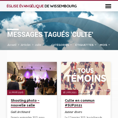
ÉGLISE ÉVANGÉLIQUE
DE WISSEMBOURG
MESSAGES TAGUÉS 'CULTE'
Accueil
Articles
culte
CATÉGORIES
ÉTIQUETTES
MOIS
MESSAGES
TAGUÉS
'CULTE'
21 MAR 2026
18 JAN 2021
Shooting photo –
Culte en commun
nouvelle salle
#SUP2021
Gaël Archinard
Auteur divers
Depuis septembre 2025, nous
Le 17 janvier 2021, les églises de