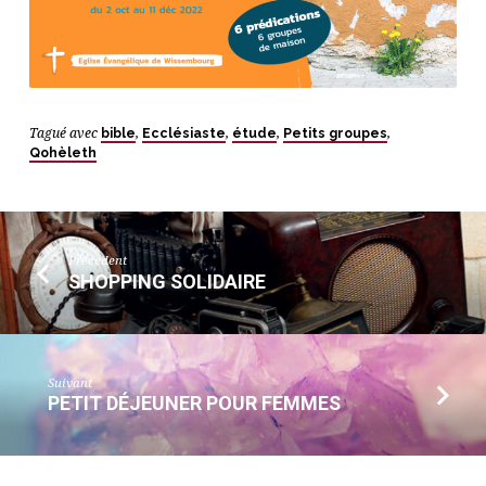
Tagué avec
bible
,
Ecclésiaste
,
étude
,
Petits groupes
,
Qohèleth
Précédent
SHOPPING SOLIDAIRE
Suivant
PETIT DÉJEUNER POUR FEMMES