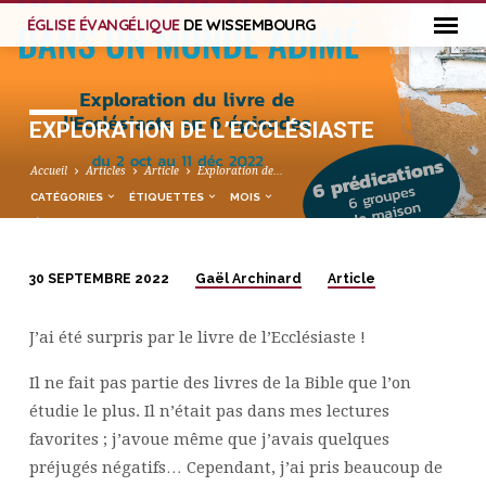
ÉGLISE ÉVANGÉLIQUE
DE WISSEMBOURG
EXPLORATION DE L’ECCLÉSIASTE
Accueil
Articles
Article
Exploration de…
CATÉGORIES
ÉTIQUETTES
MOIS
Gaël Archinard
Article
30 SEPTEMBRE 2022
EXPLORATION
DE
J’ai été surpris par le livre de l’Ecclésiaste !
L’ECCLÉSIASTE
Il ne fait pas partie des livres de la Bible que l’on
étudie le plus. Il n’était pas dans mes lectures
favorites ; j’avoue même que j’avais quelques
préjugés négatifs… Cependant, j’ai pris beaucoup de