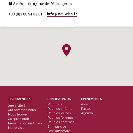
🅿 Accès parking rue des Messageries
info​@ee-wiss.fr
+33 (0)3 88 94 02 61
RENDEZ-VOUS
ÉVÈNEMENTS
BIENVENUE !
Pour tous
À venir
1ère visite ?
Pour les enfants
Passés
Qui sommes-nous ?
Pour les jeunes
Agenda
Nous trouver
Pour les femmes
Ce qu’on croit
Pour les hommes
Présentation en 2 min
En musique
Notre vision
Les flambeaux