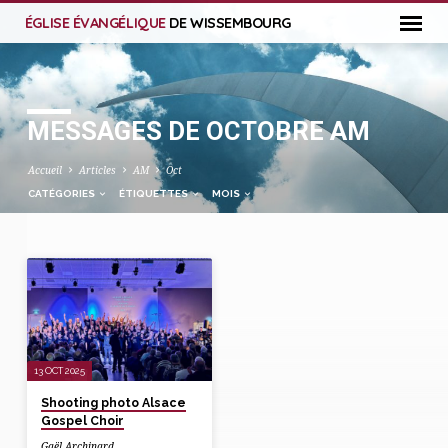
ÉGLISE ÉVANGÉLIQUE
DE WISSEMBOURG
MESSAGES DE OCTOBRE AM
Accueil
Articles
AM
Oct
CATÉGORIES
ÉTIQUETTES
MOIS
MESSAGES
DE
OCTOBRE
AM
13 OCT 2025
Shooting photo Alsace
Gospel Choir
Gaël Archinard