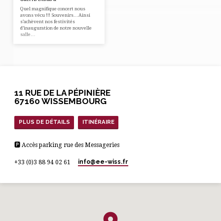
Quel magnifique concert nous
avons vécu !!! Souvenirs…Ainsi
s’achèvent nos festivités
d’inauguration de notre nouvelle
salle…
11 RUE DE LA PÉPINIÈRE
67160 WISSEMBOURG
PLUS DE DÉTAILS
ITINÉRAIRE
🅿 Accès parking rue des Messageries
info​@ee-wiss.fr
+33 (0)3 88 94 02 61