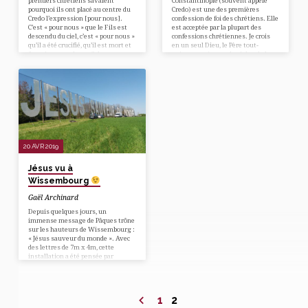
premiers chrétiens savaient
Constantinople (souvent appelé
pourquoi ils ont placé au centre du
Credo) est une des premières
Credo l’expression [pour nous].
confession de foi des chrétiens. Elle
C’est « pour nous » que le Fils est
est acceptée par la plupart des
descendu du ciel, c’est « pour nous »
confessions chrétiennes. Je crois
qu’il a été crucifié, qu’il est mort et
en un seul Dieu, le Père tout-
fut mis au tombeau. Cela ne
puissant, créateur du ciel et de la
signifie pas seulement « en notre
terre, de l’univers visible et
faveur » mais encore « à notre
invisible. Je crois en un seul
place », en prenant sur lui ce qui
Seigneur, Jésus-Christ, le Fils
nous revenait. Dès qu’on fait la
unique de Dieu, né du Père avant
moindre réserve là-dessus, c’est
tous les siècles ; il est Dieu, né de
l’affirmation centrale du
Dieu, lumière, née de la lumière,
Nouveau…
vrai Dieu, né du…
20 AVR 2019
Jésus vu à
Wissembourg
Gaël Archinard
Depuis quelques jours, un
immense message de Pâques trône
sur les hauteurs de Wissembourg :
« Jésus sauveur du monde ». Avec
des lettres de 7m x 4m, cette
installation a été pensée par
Thomas, un habitant de la région.
Interview Thomas, comment t’est
venue l’idée de cette installation ?
J’étais en octobre sur cette parcelle
1
2
avec une belle vue sur la vallée.