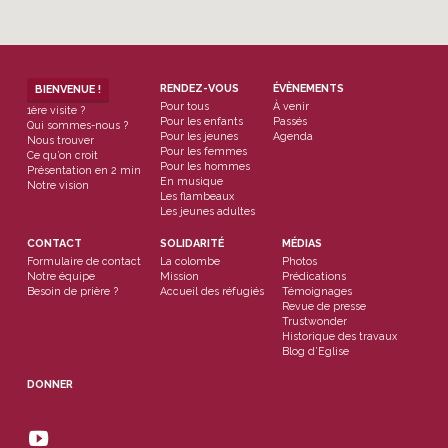
RENDEZ-VOUS
ÉVÈNEMENTS
BIENVENUE !
Pour tous
À venir
1ère visite ?
Pour les enfants
Passés
Qui sommes-nous ?
Pour les jeunes
Agenda
Nous trouver
Pour les femmes
Ce qu’on croit
Pour les hommes
Présentation en 2 min
En musique
Notre vision
Les flambeaux
Les jeunes adultes
CONTACT
SOLIDARITÉ
MÉDIAS
Formulaire de contact
La colombe
Photos
Notre équipe
Mission
Prédications
Besoin de prière ?
Accueil des réfugiés
Témoignages
Revue de presse
Trustwonder
Historique des travaux
Blog d’Eglise
DONNER