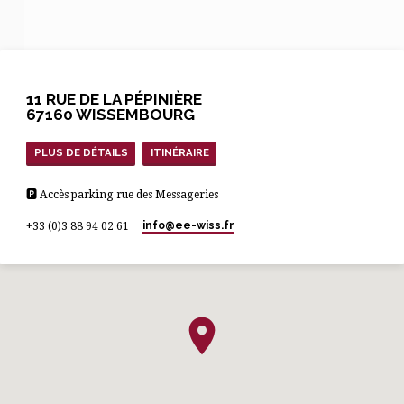
Comme je le fais parfois sur ces
hauteurs, je priais pour les
habitants de cette vallée. Dans…
11 RUE DE LA PÉPINIÈRE
67160 WISSEMBOURG
PLUS DE DÉTAILS
ITINÉRAIRE
🅿 Accès parking rue des Messageries
info​@ee-wiss.fr
+33 (0)3 88 94 02 61