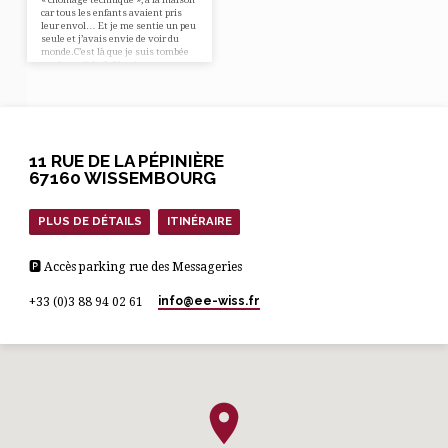
car tous les enfants avaient pris
leur envol… Et je me sentie un peu
seule et j’avais envie de voir du
monde.C’est là que je suis tombée
sur le mail de Gaël qui nous
interpellait en nous posant la
question suivante : « Laisserons-
nous cette crise sanitaire nous
éloigner les uns des autres ? « J’ai
donc réfléchi à ce que je pourrais
mettre en…
11 RUE DE LA PÉPINIÈRE
67160 WISSEMBOURG
PLUS DE DÉTAILS
ITINÉRAIRE
🅿 Accès parking rue des Messageries
info​@ee-wiss.fr
+33 (0)3 88 94 02 61