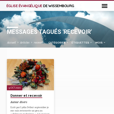
ÉGLISE ÉVANGÉLIQUE
DE WISSEMBOURG
MESSAGES TAGUÉS 'RECEVOIR'
Accueil
Articles
recevoir
CATÉGORIES
ÉTIQUETTES
MOIS
MESSAGES
TAGUÉS
'RECEVOIR'
9 OCT 2020
Donner et recevoir
Auteur divers
Ecrit par Lydia Début septembre je
me suis retrouvée un peu au
« chômage technique », à la maison