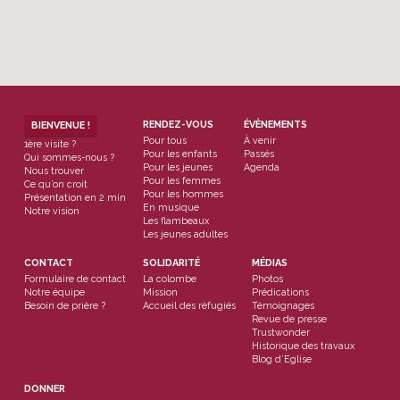
RENDEZ-VOUS
ÉVÈNEMENTS
BIENVENUE !
Pour tous
À venir
1ère visite ?
Pour les enfants
Passés
Qui sommes-nous ?
Pour les jeunes
Agenda
Nous trouver
Pour les femmes
Ce qu’on croit
Pour les hommes
Présentation en 2 min
En musique
Notre vision
Les flambeaux
Les jeunes adultes
CONTACT
SOLIDARITÉ
MÉDIAS
Formulaire de contact
La colombe
Photos
Notre équipe
Mission
Prédications
Besoin de prière ?
Accueil des réfugiés
Témoignages
Revue de presse
Trustwonder
Historique des travaux
Blog d’Eglise
DONNER