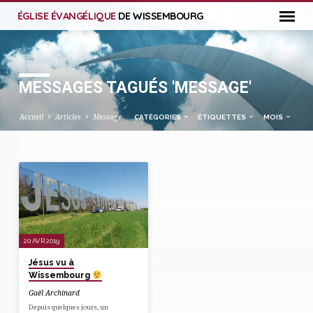
ÉGLISE ÉVANGÉLIQUE
DE WISSEMBOURG
MESSAGES TAGUÉS 'MESSAGE'
Accueil
Articles
Message
CATÉGORIES
ÉTIQUETTES
MOIS
MESSAGES
TAGUÉS
'MESSAGE'
20 AVR 2019
Jésus vu à
Wissembourg
Gaël Archinard
Depuis quelques jours, un