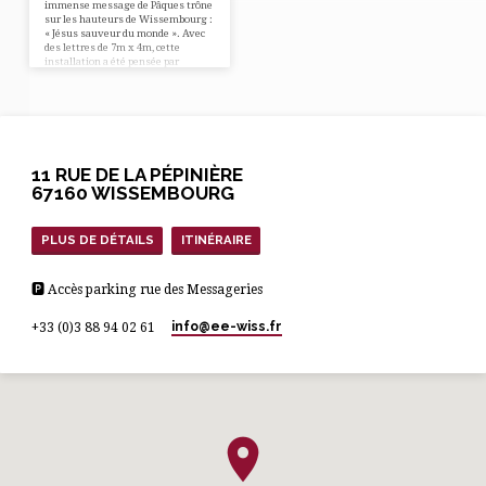
immense message de Pâques trône
sur les hauteurs de Wissembourg :
« Jésus sauveur du monde ». Avec
des lettres de 7m x 4m, cette
installation a été pensée par
Thomas, un habitant de la région.
Interview Thomas, comment t’est
venue l’idée de cette installation ?
J’étais en octobre sur cette parcelle
avec une belle vue sur la vallée.
Comme je le fais parfois sur ces
hauteurs, je priais pour les
11 RUE DE LA PÉPINIÈRE
habitants de cette vallée. Dans…
67160 WISSEMBOURG
PLUS DE DÉTAILS
ITINÉRAIRE
🅿 Accès parking rue des Messageries
info​@ee-wiss.fr
+33 (0)3 88 94 02 61