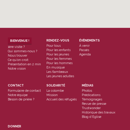
RENDEZ-VOUS
ÉVÈNEMENTS
BIENVENUE !
Pour tous
À venir
1ère visite ?
Pour les enfants
Passés
Qui sommes-nous ?
Pour les jeunes
Agenda
Nous trouver
Pour les femmes
Ce qu’on croit
Pour les hommes
Présentation en 2 min
En musique
Notre vision
Les flambeaux
Les jeunes adultes
CONTACT
SOLIDARITÉ
MÉDIAS
Formulaire de contact
La colombe
Photos
Notre équipe
Mission
Prédications
Besoin de prière ?
Accueil des réfugiés
Témoignages
Revue de presse
Trustwonder
Historique des travaux
Blog d’Eglise
DONNER