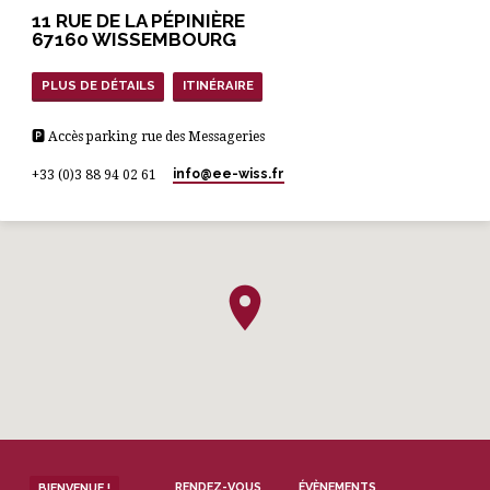
enfants de l’orphelinat Avotra à
11 RUE DE LA PÉPINIÈRE
Madagascar qui manquent
souvent de chaussettes. Cela fait
67160 WISSEMBOURG
vingt ans…
PLUS DE DÉTAILS
ITINÉRAIRE
🅿 Accès parking rue des Messageries
info​@ee-wiss.fr
+33 (0)3 88 94 02 61
RENDEZ-VOUS
ÉVÈNEMENTS
BIENVENUE !