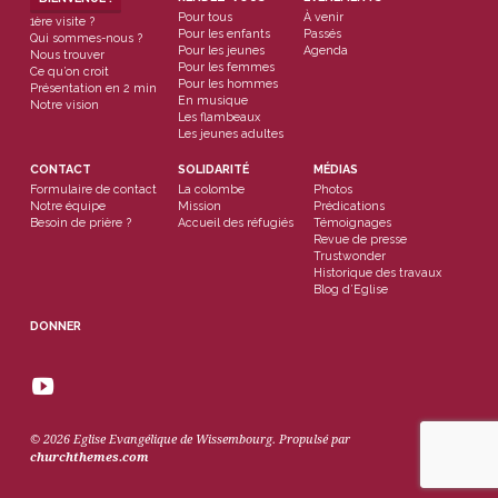
Pour tous
À venir
1ère visite ?
Pour les enfants
Passés
Qui sommes-nous ?
Pour les jeunes
Agenda
Nous trouver
Pour les femmes
Ce qu’on croit
Pour les hommes
Présentation en 2 min
En musique
Notre vision
Les flambeaux
Les jeunes adultes
CONTACT
SOLIDARITÉ
MÉDIAS
Formulaire de contact
La colombe
Photos
Notre équipe
Mission
Prédications
Besoin de prière ?
Accueil des réfugiés
Témoignages
Revue de presse
Trustwonder
Historique des travaux
Blog d’Eglise
DONNER
© 2026 Eglise Evangélique de Wissembourg. Propulsé par
churchthemes.com