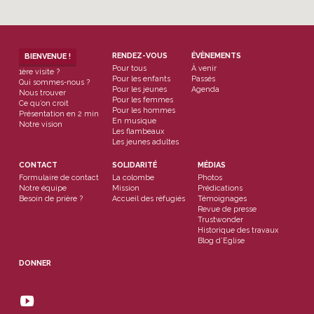
RENDEZ-VOUS
ÉVÈNEMENTS
BIENVENUE !
Pour tous
À venir
1ère visite ?
Pour les enfants
Passés
Qui sommes-nous ?
Pour les jeunes
Agenda
Nous trouver
Pour les femmes
Ce qu’on croit
Pour les hommes
Présentation en 2 min
En musique
Notre vision
Les flambeaux
Les jeunes adultes
CONTACT
SOLIDARITÉ
MÉDIAS
Formulaire de contact
La colombe
Photos
Notre équipe
Mission
Prédications
Besoin de prière ?
Accueil des réfugiés
Témoignages
Revue de presse
Trustwonder
Historique des travaux
Blog d’Eglise
DONNER