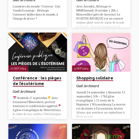
Gaël Archinard
Gaël Archinard
Lumières du monde ! Orateur : Eric
Avec Antydot, Héritage et
ZanderLouange : Héritage
MMKSamedi 26 octobre | 20h |
Comment briller dans le monde, à
Monswiller (près de Saverne) Le
l’image de Jésus ?
POSITIVE MUSIQUE est un concert
unique placé sous le signe de la joie
et l’unité. Avec au programme le
groupe au complet ANTYDOT (dans
le cadre de sa tournée pour son
dernier album « Louange II »), mais
aussi le duo québécois HÉRITAGE
composé de Sébastien Demrey et
Jimmy Lahaie. Sans oublier MMK le
groupe strasbourgeois de folk
alternatif. Le concert se déroulera à
l’espace Le ZORNHOFF…
21 SEP 2024
5 SEP 2024
Conférence : les pièges
Shopping solidaire
de l’ésotérisme
Gaël Archinard
Gaël Archinard
Samedi 14 septembre | dimanche 15
septembre| 10h – 17hEglise
Vendredi 27 septembre
Avec
évangélique | 11 route de la
Emmanuel Maennlein, pasteur
Pépinière | Wissembourg La recette
itinérant et conférencier apprécié
est destinée à l’association Avotra
Eglise évangélique de WoerthDans
Alsace, qui soutient un orphelinat à
le cadre de nos soirées ThéoCampus
Madagascar.
Nous aborderons divers thèmes :
médiums, astrologues, guérisseurs,
thérapie alternatives… , mais
également des éléments pratiques
qui vous
permettront d’accompagner des