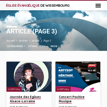
ÉGLISE ÉVANGÉLIQUE
DE WISSEMBOURG
ARTICLE
(PAGE 3)
Accueil
Articles
Article
Page 3
CATÉGORIES
ÉTIQUETTES
MOIS
ARTICLE
(PAGE
3)
21 SEP 2024
21 SEP 2024
Journée des Eglises
Concert Positive
Alsace-Lorraine
Musique