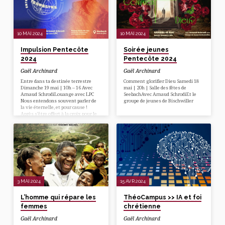
personnes sous emprise
spirituelles. Ces pratiques se
répandent de plus en plus dans
notre vie de tous les jours et dans
notre entourage… Comment réagir
10 MAI 2024
10 MAI 2024
? Qu’en dit la Bible ?… C’est
l’occasion d’en savoir plus.
Impulsion Pentecôte
Soirée jeunes
2024
Pentecôte 2024
Gaël Archinard
Gaël Archinard
Entre dans ta destinée terrestre
Comment glorifier Dieu Samedi 18
Dimanche 19 mai | 10h – 16 Avec
mai | 20h | Salle des fêtes de
Arnaud SchrodiLouange avec LPC
SeebachAvec Arnaud SchrodiEt le
Nous entendons souvent parler de
groupe de jeunes de Bischwiller
la vie éternelle, et pour cause !
Après s’être offert à la croix pour le
salut de tous les croyants, Jésus
s’en est allé nous préparer une
place. Notre espérance est de passer
l’éternité avec Dieu. En attendant,
nous devons réfléchir à notre
destinée terrestre. Arnaud Schrodi,
notre orateur Marié à Colette, père
de 3 enfants, Arnaud est…
3 MAI 2024
15 AVR 2024
L’homme qui répare les
ThéoCampus >> IA et foi
femmes
chrétienne
Gaël Archinard
Gaël Archinard