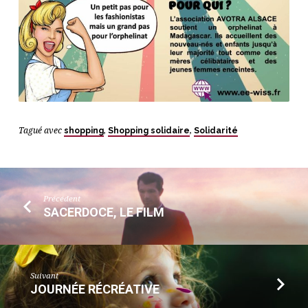
Tagué avec
shopping
,
Shopping solidaire
,
Solidarité
Précédent
SACERDOCE, LE FILM
Suivant
JOURNÉE RÉCRÉATIVE