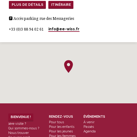
PLUS DE DÉTAILS
ITINÉRAIRE
🅿 Accès parking rue des Messageries
info​@ee-wiss.fr
+33 (0)3 88 94 02 61
RENDEZ-VOUS
ÉVÈNEMENTS
BIENVENUE !
Pour tous
À venir
1ère visite ?
Pour les enfants
Passés
Qui sommes-nous ?
Pour les jeunes
Agenda
Nous trouver
Pour les femmes