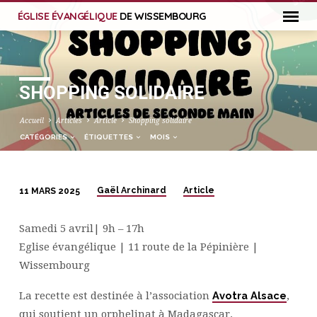
ÉGLISE ÉVANGÉLIQUE
DE WISSEMBOURG
SHOPPING SOLIDAIRE
Accueil
Articles
Article
Shopping solidaire
CATÉGORIES
ÉTIQUETTES
MOIS
Gaël Archinard
Article
11 MARS 2025
SHOPPING
SOLIDAIRE
Samedi 5 avril| 9h – 17h
Eglise évangélique | 11 route de la Pépinière |
Wissembourg
La recette est destinée à l’association
Avotra Alsace
,
qui soutient un orphelinat à Madagascar.