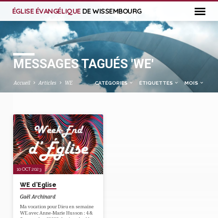
ÉGLISE ÉVANGÉLIQUE
DE WISSEMBOURG
MESSAGES TAGUÉS 'WE'
Accueil
Articles
WE
CATÉGORIES
ÉTIQUETTES
MOIS
MESSAGES
TAGUÉS
'WE'
10 OCT 2023
WE d’Eglise
Gaël Archinard
Ma vocation pour Dieu en semaine
WE avec Anne-Marie Husson : 4 &