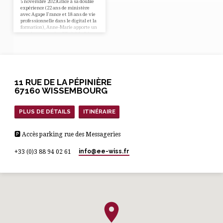
5 novembre 2023Grâce à sa double
expérience (22 ans de ministère
avec Agape France et 18 ans de vie
professionnelle dans le digital et la
formation), Anne-Marie apporte un
enseignement équilibré, à la fois
théologique mais aussi pratique
sur la vie et la vocation du chrétien
au travail. Télécharger le flyer
ici.Inscription jusqu’au 25 octobre :
http://alturl.com/vec37 ⬇⬇⬇⬇
Toutes les infos sont sur le flyer ci-
dessous ⬇⬇⬇⬇
11 RUE DE LA PÉPINIÈRE
67160 WISSEMBOURG
PLUS DE DÉTAILS
ITINÉRAIRE
🅿 Accès parking rue des Messageries
info​@ee-wiss.fr
+33 (0)3 88 94 02 61