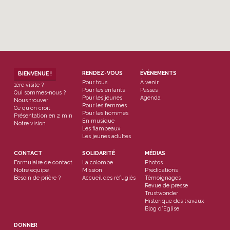
RENDEZ-VOUS
ÉVÈNEMENTS
BIENVENUE !
Pour tous
À venir
1ère visite ?
Pour les enfants
Passés
Qui sommes-nous ?
Pour les jeunes
Agenda
Nous trouver
Pour les femmes
Ce qu’on croit
Pour les hommes
Présentation en 2 min
En musique
Notre vision
Les flambeaux
Les jeunes adultes
CONTACT
SOLIDARITÉ
MÉDIAS
Formulaire de contact
La colombe
Photos
Notre équipe
Mission
Prédications
Besoin de prière ?
Accueil des réfugiés
Témoignages
Revue de presse
Trustwonder
Historique des travaux
Blog d’Eglise
DONNER