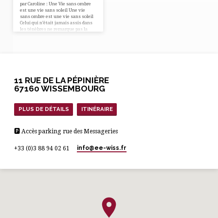
par Caroline : Une Vie sans ombre
est une vie sans soleil Une vie
sans ombre est une vie sans soleil
Celui qui n’était jamais assis dans
les ténèbres ne remarque pas la
lumière Une vie sans larme est
une vie sans rires Celui qui n’était
jamais désespéré réalise à peine ce
qu’est le bonheur. Une vie sans les
vallées est une vie sans les
montagnes Celui qui n’était jamais
dans le fin fond…
11 RUE DE LA PÉPINIÈRE
67160 WISSEMBOURG
PLUS DE DÉTAILS
ITINÉRAIRE
🅿 Accès parking rue des Messageries
info​@ee-wiss.fr
+33 (0)3 88 94 02 61