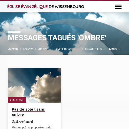
ÉGLISE ÉVANGÉLIQUE
DE WISSEMBOURG
MESSAGES TAGUÉS 'OMBRE'
Accueil
Articles
ombre
CATÉGORIES
ÉTIQUETTES
MOIS
MESSAGES
TAGUÉS
'OMBRE'
18 MAI 2018
Pas de soleil sans
ombre
Gaël Archinard
Voici un poème proposé et traduit