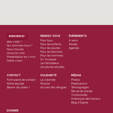
RENDEZ-VOUS
ÉVÈNEMENTS
BIENVENUE !
Pour tous
À venir
1ère visite ?
Pour les enfants
Passés
Qui sommes-nous ?
Pour les jeunes
Agenda
Nous trouver
Pour les femmes
Ce qu’on croit
Pour les hommes
Présentation en 2 min
En musique
Notre vision
Les flambeaux
Les jeunes adultes
CONTACT
SOLIDARITÉ
MÉDIAS
Formulaire de contact
La colombe
Photos
Notre équipe
Mission
Prédications
Besoin de prière ?
Accueil des réfugiés
Témoignages
Revue de presse
Trustwonder
Historique des travaux
Blog d’Eglise
DONNER