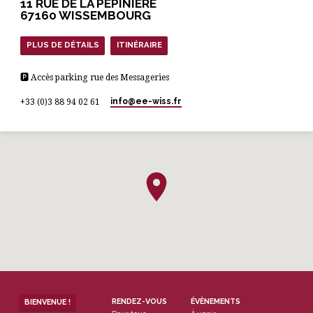
11 RUE DE LA PÉPINIÈRE
apporte le salut aux…
67160 WISSEMBOURG
PLUS DE DÉTAILS
ITINÉRAIRE
🅿 Accès parking rue des Messageries
info​@ee-wiss.fr
+33 (0)3 88 94 02 61
RENDEZ-VOUS
ÉVÈNEMENTS
BIENVENUE !