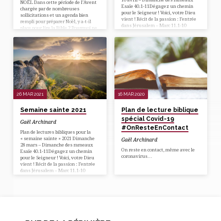
NOËL Dans cette période de l’Avent
Esaïe 40.1-11Dégagez un chemin
chargée par de nombreuses
pour le Seigneur ! Voici, votre Dieu
sollicitations et un agenda bien
vient ! Récit de la passion : l’entrée
rempli pour préparer Noël, y a-t-il
dans Jérusalem – Marc 11.1-10
place pour lire la Bible ? Pourquoi ne
Lundi 11 avril Le 1e chant du
pas cheminer vers Noël en
serviteur : Esaïe 42.1-9Voici mon
compagnie d’un texte court pour
Serviteur ! La présentation. Récit de
chaque jour ? Voici donc ce que
la passion : L’onction à Béthanie –
j’aimerais lire en ce temps de
Matthieu 26.6-13 Mardi 12 avril Le
l’Avent… Ce plan de lecture est
2e chant du serviteur : Esaïe 49.1-
proposé par la Ligue pour la Lecture
9aLa lumière des nations, celui qui
de la Bible…
apporte le salut aux…
26 MAR 2021
16 MAR 2020
Semaine sainte 2021
Plan de lecture biblique
spécial Covid-19
Gaël Archinard
#OnResteEnContact
Plan de lectures bibliques pour la
« semaine sainte » 2021 Dimanche
Gaël Archinard
28 mars – Dimanche des rameaux
On reste en contact, même avec le
Esaïe 40.1-11Dégagez un chemin
coronavirus…
pour le Seigneur ! Voici, votre Dieu
vient ! Récit de la passion : l’entrée
dans Jérusalem – Marc 11.1-10
Lundi 29 mars Le 1e chant du
serviteur : Esaïe 42.1-9Voici mon
Serviteur ! La présentation. Récit de
la passion : L’onction à Béthanie –
Matthieu 26.6-13 Mardi 30 mars Le
2e chant du serviteur : Esaïe 49.1-
9aLa lumière des nations, celui qui