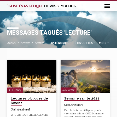
ÉGLISE ÉVANGÉLIQUE
DE WISSEMBOURG
MESSAGES TAGUÉS 'LECTURE'
Accueil
Articles
Lecture
CATÉGORIES
ÉTIQUETTES
MOIS
MESSAGES
TAGUÉS
'LECTURE'
1 DÉC 2023
5 AVR 2022
Lectures bibliques de
Semaine sainte 2022
l’Avent
Gaël Archinard
Gaël Archinard
Plan de lectures bibliques pour la
« semaine sainte » 2022 Dimanche
28 JOURS POUR CHEMINER VERS
10 avril – Dimanche des rameaux