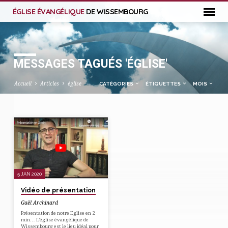
ÉGLISE ÉVANGÉLIQUE
DE WISSEMBOURG
MESSAGES TAGUÉS 'ÉGLISE'
Accueil
Articles
église
CATÉGORIES
ÉTIQUETTES
MOIS
MESSAGES
TAGUÉS
'ÉGLISE'
5 JAN 2020
Vidéo de présentation
Gaël Archinard
Présentation de notre Eglise en 2
min… L’église évangélique de
Wissembourg est le lieu idéal pour