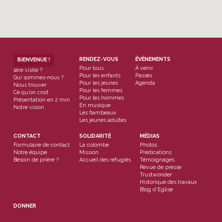
RENDEZ-VOUS
ÉVÈNEMENTS
BIENVENUE !
Pour tous
À venir
1ère visite ?
Pour les enfants
Passés
Qui sommes-nous ?
Pour les jeunes
Agenda
Nous trouver
Pour les femmes
Ce qu’on croit
Pour les hommes
Présentation en 2 min
En musique
Notre vision
Les flambeaux
Les jeunes adultes
CONTACT
SOLIDARITÉ
MÉDIAS
Formulaire de contact
La colombe
Photos
Notre équipe
Mission
Prédications
Besoin de prière ?
Accueil des réfugiés
Témoignages
Revue de presse
Trustwonder
Historique des travaux
Blog d’Eglise
DONNER