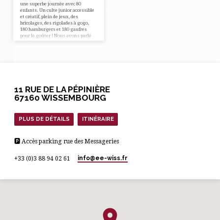
une superbe journée avec 80
enfants. Un culte junior accessible
et créatif, plein de jeux, des
bricolages, des rigolades à gogo,
180 hamburgers et 180 gaufres
pour le goûter ! Nous avons parlé
des choix, et surtout du grand
choix : choisir Dieu et la vie. A la
fin du culte, la moitié des enfants
environ ont levé la main pour
choisir Dieu et l’inviter dans leur
vie ! Youhouhou !
11 RUE DE LA PÉPINIÈRE
67160 WISSEMBOURG
PLUS DE DÉTAILS
ITINÉRAIRE
🅿 Accès parking rue des Messageries
info​@ee-wiss.fr
+33 (0)3 88 94 02 61