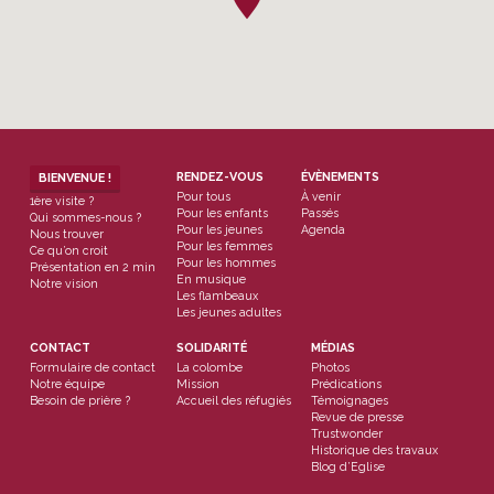
RENDEZ-VOUS
ÉVÈNEMENTS
BIENVENUE !
Pour tous
À venir
1ère visite ?
Pour les enfants
Passés
Qui sommes-nous ?
Pour les jeunes
Agenda
Nous trouver
Pour les femmes
Ce qu’on croit
Pour les hommes
Présentation en 2 min
En musique
Notre vision
Les flambeaux
Les jeunes adultes
CONTACT
SOLIDARITÉ
MÉDIAS
Formulaire de contact
La colombe
Photos
Notre équipe
Mission
Prédications
Besoin de prière ?
Accueil des réfugiés
Témoignages
Revue de presse
Trustwonder
Historique des travaux
Blog d’Eglise