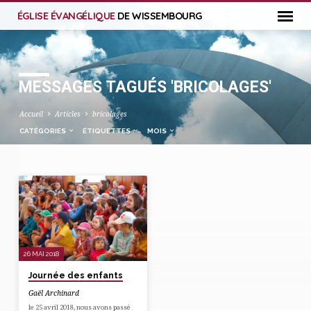
ÉGLISE ÉVANGÉLIQUE
DE WISSEMBOURG
MESSAGES TAGUÉS 'BRICOLAGES'
Accueil
Articles
bricolages
CATÉGORIES
ÉTIQUETTES
MOIS
MESSAGES
TAGUÉS
'BRICOLAGES'
26 MAI 2018
Journée des enfants
Gaël Archinard
le 25 avril 2018, nous avons passé