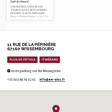
Gaël Archinard
CORONAVIRUS À MULHOUSE :
“ÉVANGÉLIQUES, NOUS SOMMES
DEVENUS LE BOUC ÉMISSAIRE”
Merci à l’hebdomadaire La Vie ! Cet
article détaillé revient sur les
accusations infondées dont la Porte
Ouverte Chrétienne de Mulhouse à
pu être victime. Cliquez sur le lien
ci-dessus pour lire la totalité de
l’article.
11 RUE DE LA PÉPINIÈRE
67160 WISSEMBOURG
PLUS DE DÉTAILS
ITINÉRAIRE
🅿 Accès parking rue des Messageries
info​@ee-wiss.fr
+33 (0)3 88 94 02 61