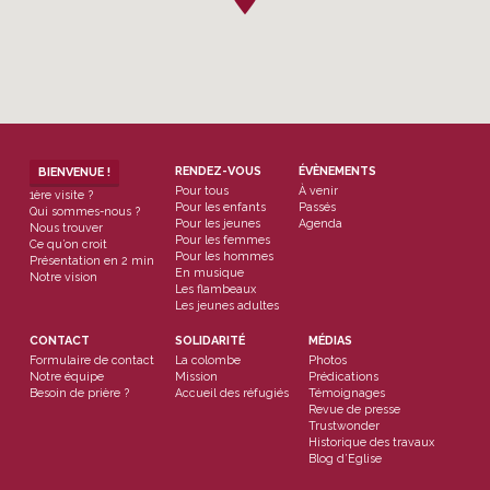
RENDEZ-VOUS
ÉVÈNEMENTS
BIENVENUE !
Pour tous
À venir
1ère visite ?
Pour les enfants
Passés
Qui sommes-nous ?
Pour les jeunes
Agenda
Nous trouver
Pour les femmes
Ce qu’on croit
Pour les hommes
Présentation en 2 min
En musique
Notre vision
Les flambeaux
Les jeunes adultes
CONTACT
SOLIDARITÉ
MÉDIAS
Formulaire de contact
La colombe
Photos
Notre équipe
Mission
Prédications
Besoin de prière ?
Accueil des réfugiés
Témoignages
Revue de presse
Trustwonder
Historique des travaux
Blog d’Eglise