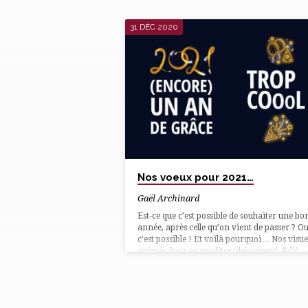
31 DÉC 2020
MESSAGES
TAGUÉS
'BONNE
ANNÉE'
Nos voeux pour 2021…
Gaël Archinard
Est-ce que c’est possible de souhaiter une b
année, après celle qu’on vient de passer ? Ou
c’est possible ! Et voilà pourquoi… Nos visue
animés Pour en profiter pleinement, RdV
devant notre bâtiment, sur notre façade