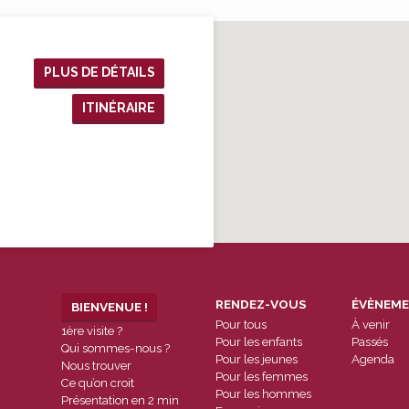
PLUS DE DÉTAILS
ITINÉRAIRE
RENDEZ-VOUS
ÉVÈNEM
BIENVENUE !
Pour tous
À venir
1ère visite ?
Pour les enfants
Passés
Qui sommes-nous ?
Pour les jeunes
Agenda
Nous trouver
Pour les femmes
Ce qu’on croit
Pour les hommes
Présentation en 2 min