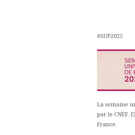
SEMAINE
#SUP2025
UNIVERSELLE
DE
PRIÈRES
La semaine un
par le CNEF. E
France.