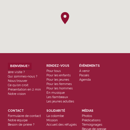
RENDEZ-VOUS
ÉVÈNEMENTS
BIENVENUE !
Pour tous
À venir
1ère visite ?
Pour les enfants
Passés
Qui sommes-nous ?
Pour les jeunes
Agenda
Nous trouver
Pour les femmes
Ce qu’on croit
Pour les hommes
Présentation en 2 min
En musique
Notre vision
Les flambeaux
Les jeunes adultes
CONTACT
SOLIDARITÉ
MÉDIAS
Formulaire de contact
La colombe
Photos
Notre équipe
Mission
Prédications
Besoin de prière ?
Accueil des réfugiés
Témoignages
Revue de presse