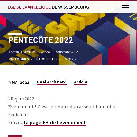
ÉGLISE ÉVANGÉLIQUE
DE WISSEMBOURG
PENTECÔTE 2022
Accueil
Articles
Article
Pentecôte 2022
CATÉGORIES
ÉTIQUETTES
MOIS
Gaël Archinard
Article
9 MAI 2022
PENTECÔTE
2022
#Repan2022
Evénement ! C’est le retour du rassemblement à
Seebach !
Suivez
la page FB de l’événement
…