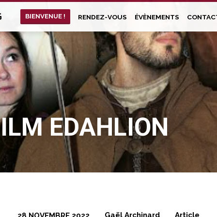
G
BIENVENUE !
RENDEZ-VOUS
ÉVÈNEMENTS
CONTAC
FILM EDAHLION
Gaël Archinard
Article
28 NOVEMBRE 2022