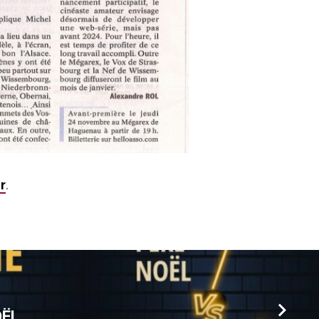
r
.
OËL