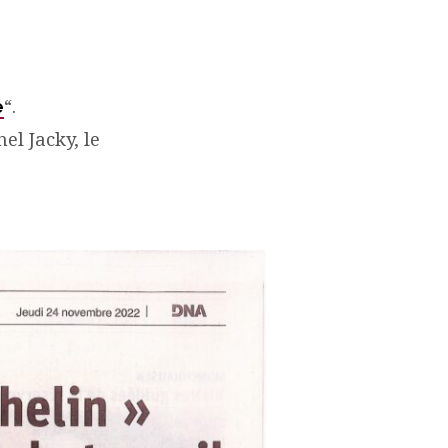
e
“.
el Jacky, le