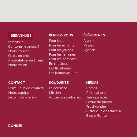
RENDEZ-VOUS
ÉVÈNEMENTS
BIENVENUE !
Pour tous
À venir
1ère visite ?
Pour les enfants
Passés
Qui sommes-nous ?
Pour les jeunes
Agenda
Nous trouver
Pour les femmes
Ce qu’on croit
Pour les hommes
Présentation en 2 min
En musique
Notre vision
Les flambeaux
Les jeunes adultes
CONTACT
SOLIDARITÉ
MÉDIAS
Formulaire de contact
La colombe
Photos
Notre équipe
Mission
Prédications
Besoin de prière ?
Accueil des réfugiés
Témoignages
Revue de presse
Trustwonder
Historique des travaux
Blog d’Eglise
DONNER