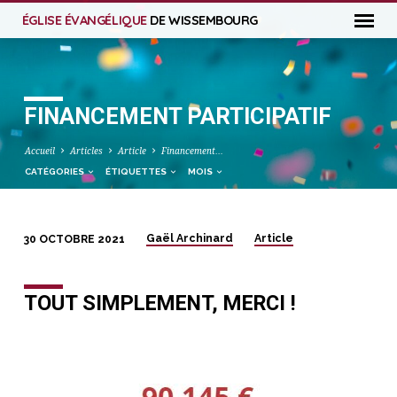
ÉGLISE ÉVANGÉLIQUE
DE WISSEMBOURG
FINANCEMENT PARTICIPATIF
Accueil
Articles
Article
Financement…
CATÉGORIES
ÉTIQUETTES
MOIS
Gaël Archinard
Article
30 OCTOBRE 2021
FINANCEMENT
PARTICIPATIF
TOUT SIMPLEMENT, MERCI !