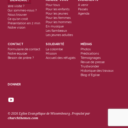
BIENVENUE !
Pour tous
À venir
1ère visite ?
Pour les enfants
Passés
Qui sommes-nous ?
Pour les jeunes
Agenda
Nous trouver
Pour les femmes
Ce qu’on croit
Pour les hommes
Présentation en 2 min
En musique
Notre vision
Les flambeaux
Les jeunes adultes
CONTACT
SOLIDARITÉ
MÉDIAS
Formulaire de contact
La colombe
Photos
Notre équipe
Mission
Prédications
Besoin de prière ?
Accueil des réfugiés
Témoignages
Revue de presse
Trustwonder
Historique des travaux
Blog d’Eglise
DONNER
© 2026 Eglise Evangélique de Wissembourg. Propulsé par
churchthemes.com