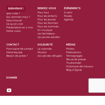
RENDEZ-VOUS
ÉVÈNEMENTS
BIENVENUE !
Pour tous
À venir
1ère visite ?
Pour les enfants
Passés
Qui sommes-nous ?
Pour les jeunes
Agenda
Nous trouver
Pour les femmes
Ce qu’on croit
Pour les hommes
Présentation en 2 min
En musique
Notre vision
Les flambeaux
Les jeunes adultes
CONTACT
SOLIDARITÉ
MÉDIAS
Formulaire de contact
La colombe
Photos
Notre équipe
Mission
Prédications
Besoin de prière ?
Accueil des réfugiés
Témoignages
Revue de presse
Trustwonder
Historique des travaux
Blog d’Eglise
DONNER
© 2026 Eglise Evangélique de Wissembourg. Propulsé par