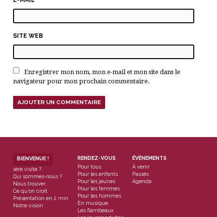
SITE WEB
Enregistrer mon nom, mon e-mail et mon site dans le
navigateur pour mon prochain commentaire.
RENDEZ-VOUS
ÉVÈNEMENTS
BIENVENUE !
Pour tous
À venir
1ère visite ?
Pour les enfants
Passés
Qui sommes-nous ?
Pour les jeunes
Agenda
Nous trouver
Pour les femmes
Ce qu’on croit
Pour les hommes
Présentation en 2 min
En musique
Notre vision
Les flambeaux