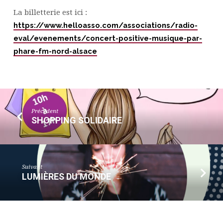
La billetterie est ici :
https://www.helloasso.com/associations/radio-
eval/evenements/concert-positive-musique-par-
phare-fm-nord-alsace
Précédent
SHOPPING SOLIDAIRE
Suivant
LUMIÈRES DU MONDE