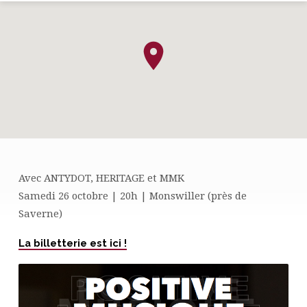
Avec ANTYDOT, HERITAGE et MMK
CONCERT
Samedi 26 octobre | 20h | Monswiller (près de
POSITIVE
Saverne)
MUSIQUE
La billetterie est ici !