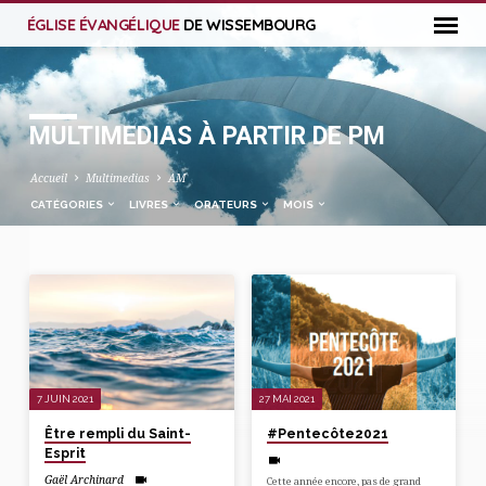
ÉGLISE ÉVANGÉLIQUE
DE WISSEMBOURG
MULTIMEDIAS À PARTIR DE PM
Accueil
Multimedias
AM
CATÉGORIES
LIVRES
ORATEURS
MOIS
MULTIMEDIAS
À
PARTIR
DE
7 JUIN 2021
27 MAI 2021
PM
Être rempli du Saint-
#Pentecôte2021
Esprit
Gaël Archinard
Cette année encore, pas de grand