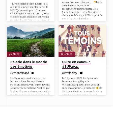
rassemblement, bien sûr …
Mais
« Être rempli du Saint-Esprit » est-
quand meme la joie de se
ce que c’est juste pour les héros de
rassembler autour de notre Dieu
la foi ?Je ne crois pas… Comment
!Culte complet en ligne ! La vie en
être rempli du Saint-Esprit ?Qu’est-
abondance ! C’est quoi ? Pour qui ? Et
ce qui se passe quand on est rempli
moi ? Orateur : Jonathan
du Saint-Esprit ? Qu’est-ce qui peut
HanleyLouange : Thierry Ostrini &
me retenir d’être rempli du Saint-
Co Culte en commun des Rencontres
Esprit ?
Evangéliques de Pentecôte d’Alsace
du Nord… Message additionnel
3 MAI 2021
18 JAN 2021
Balade dans le monde
Culte en commun
des émotions
#SUP2021
Gaël Archinard
Jérémie Frey
Les émotions sont bonnes, très
Le 17 janvier 2021, les églises de
bonnes même !Pourquoi est-ce
l’entente évangélique de
qu’on entend souvent qu’on devrait
Wissembourg-Soultz ont vécu un
se méfier des émotions ? Est-ce que
culte en commun… à distance
On
les émotions nous trompent, ou est-
était quand même heureux de vivre
ce qu’elles nous guident ? Et dans le
ensemble les moments forts de
culte, qu’est-ce qu’on fait de nos
cette semaine universelle de
émotions ? Que dire des
prières…
expériences spirituelles fortes ?