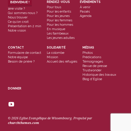
RENDEZ-VOUS
ÉVÈNEMENTS
BIENVENUE !
Pour tous
À venir
1ère visite ?
Pour les enfants
Passés
Qui sommes-nous ?
Pour les jeunes
Agenda
Nous trouver
Pour les femmes
Ce qu’on croit
Pour les hommes
Présentation en 2 min
En musique
Notre vision
Les flambeaux
Les jeunes adultes
CONTACT
SOLIDARITÉ
MÉDIAS
Formulaire de contact
La colombe
Photos
Notre équipe
Mission
Prédications
Besoin de prière ?
Accueil des réfugiés
Témoignages
Revue de presse
Trustwonder
Historique des travaux
Blog d’Eglise
DONNER
© 2026 Eglise Evangélique de Wissembourg. Propulsé par
churchthemes.com