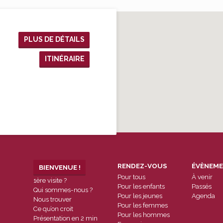
PLUS DE DÉTAILS
ITINÉRAIRE
RENDEZ-VOUS
ÉVÈNEM
BIENVENUE !
Pour tous
À venir
1ère visite ?
Pour les enfants
Passés
Qui sommes-nous ?
Pour les jeunes
Agenda
Nous trouver
Pour les femmes
Ce qu’on croit
Pour les hommes
Présentation en 2 min