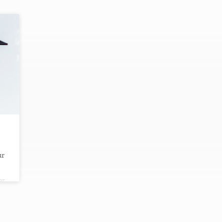
ur
er
 de