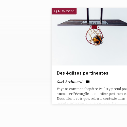
23 NOV 2020
"PERTINENCE"
TAGUÉ
MULTIMEDIAS
Des églises pertinentes
Gaël Archinard
Voyons comment l’apôtre Paul s’y prend po
annoncer l’évangile de manière pertinente.
Nous allons voir que, selon le contexte dans
lequel il se trouve, il n’hésite pas à chamboul
complètement sa présentation de l’évangile
Jésus-Christ.