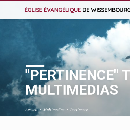
ÉGLISE ÉVANGÉLIQUE
DE WISSEMBOUR
"PERTINENCE" 
MULTIMEDIAS
Accueil
Multimedias
Pertinence