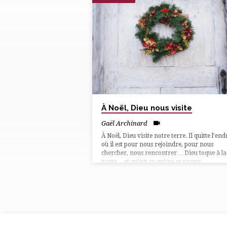
"NOËL"
TAGUÉ
MULTIMEDIAS
À Noël, Dieu nous visite
Gaël Archinard
À Noël, Dieu visite notre terre. Il quitte l’end
où il est pour nous rejoindre, pour nous
chercher, nous rencontrer… Dieu toque à la
porte… et qu’est-ce qui va se passer,
maintenant ?