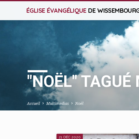
ÉGLISE ÉVANGÉLIQUE
DE WISSEMBOUR
"NOËL" TAGUÉ
Accueil
Multimedias
Noël
21 DÉC 2020