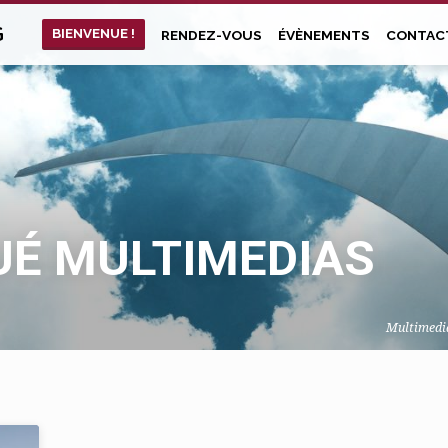
G
BIENVENUE !
RENDEZ-VOUS
ÉVÈNEMENTS
CONTAC
GUÉ MULTIMEDIAS
Multimedi