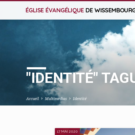
ÉGLISE ÉVANGÉLIQUE
DE WISSEMBOUR
"IDENTITÉ" TA
Accueil
Multimedias
Identité
17 MAI 2020