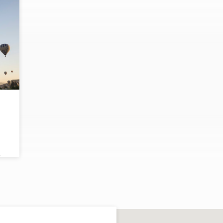
s
uvre
tre