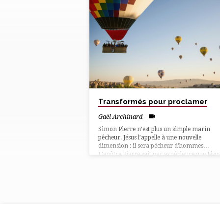
"IDENTITÉ"
TAGUÉ
MULTIMEDIAS
Transformés pour proclamer
Gaël Archinard
Simon Pierre n’est plus un simple marin
pêcheur. Jésus l’appelle à une nouvelle
dimension : il sera pécheur d’hommes…
L’apôtre Pierre sait par expérience que Jésu
nous appelle, nous aussi à une nouvelle
dimension. Nous sommes appelés à une
nouvelle identité ! Pierre l’affirme : Jésus o
pour nous de nouvelles portes ! Première let
de Pierre, chapitre 2, verset 9…