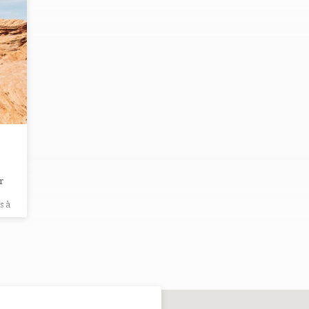
r
s à
…