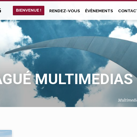
G
BIENVENUE !
RENDEZ-VOUS
ÉVÈNEMENTS
CONTAC
AGUÉ MULTIMEDIAS
Multimedi