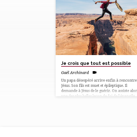
"CONFIANCE"
TAGUÉ
MULTIMEDIAS
Je crois que tout est possible
Gaël Archinard
Un papa désespéré arrive enfin à rencontre
Jésus. Son fils est muet et épileptique. Il
demande à Jésus de le guérir. On assiste alor
une des plus belles leçon de foi de l’évangile
Évangile de Marc, chap 9, versets 14 à 29…