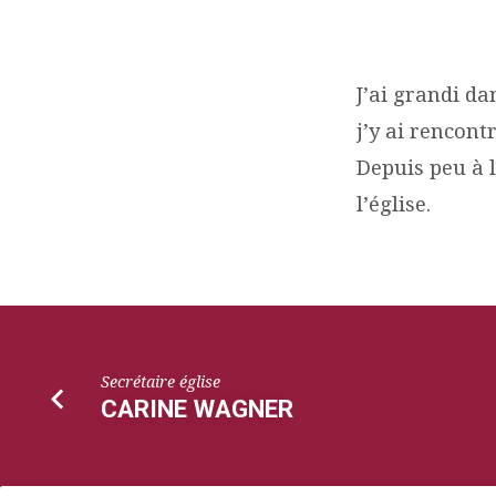
ETIENNE
J’ai grandi da
LOYSEAU
j’y ai rencontr
Depuis peu à l
l’église.
Secrétaire église
CARINE WAGNER