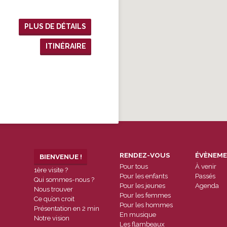
PLUS DE DÉTAILS
ITINÉRAIRE
RENDEZ-VOUS
ÉVÈNEM
BIENVENUE !
Pour tous
À venir
1ère visite ?
Pour les enfants
Passés
Qui sommes-nous ?
Pour les jeunes
Agenda
Nous trouver
Pour les femmes
Ce qu’on croit
Pour les hommes
Présentation en 2 min
En musique
Notre vision
Les flambeaux