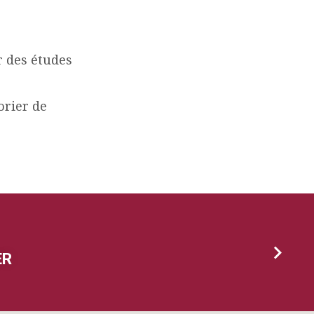
r des études
orier de
ER